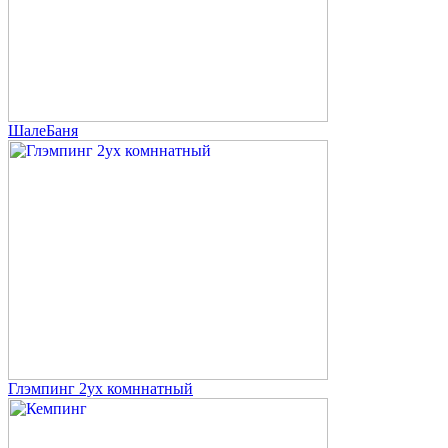
ШалеБаня
Глэмпинг 2ух комннатный