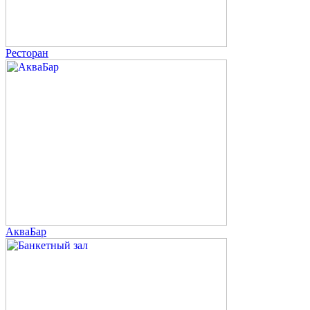
Ресторан
АкваБар