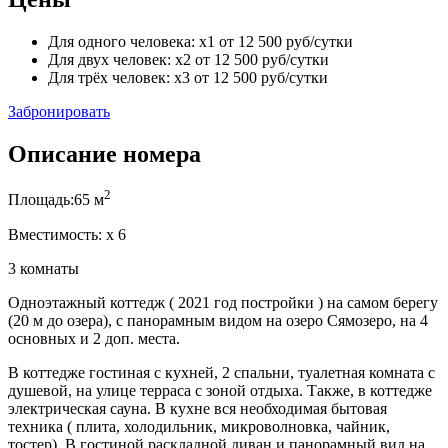
Для одного человека:
x1
от
12 500
руб/сутки
Для двух человек:
x2
от
12 500
руб/сутки
Для трёх человек:
x3
от
12 500
руб/сутки
Забронировать
Описание номера
2
Площадь:
65 м
Вместимость:
x
6
3 комнаты
Одноэтажный коттедж ( 2021 год постройки ) на самом берегу
(20 м до озера), с панорамным видом на озеро Сямозеро, на 4
основных и 2 доп. места.
В коттедже гостиная с кухней, 2 спальни, туалетная комната с
душевой, на улице терраса с зоной отдыха. Также, в коттедже
электрическая сауна. В кухне вся необходимая бытовая
техника ( плита, холодильник, микроволновка, чайник,
тостер). В гостиной раскладной диван и панорамный вид на