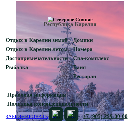
Республика Карелия
Отдых в Карелии зимой
Домики
Отдых в Карелии летом
Номера
Достопримечательности
Спа-комплекс
Рыбалка
Баня
Ресторан
Правовая информация
Политика конфиденциальности
+7 (905) 299-00-00
ЗАБРОНИРОВАТЬ